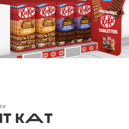
PLV
A
IT K
T