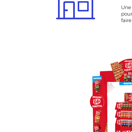
Une 
pour
fair