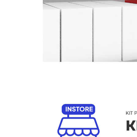
KIT 
K