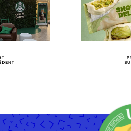
ET
P
ÉDENT
SU