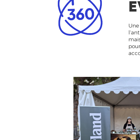
E
Une 
l’an
mais
pour
acco