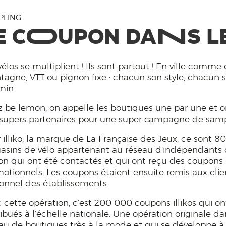
PLING
O
N
E C
UPON DA
S L
vélos se multiplient ! Ils sont partout ! En ville comme
agne, VTT ou pignon fixe : chacun son style, chacun 
min.
 be lemon, on appelle les boutiques une par une et on
supers partenaires pour une super campagne de samp
 illiko, la marque de La Française des Jeux, ce sont 8
sins de vélo appartenant au réseau d’indépendants
n qui ont été contactés et qui ont reçu des coupons
otionnels. Les coupons étaient ensuite remis aux clie
onnel des établissements.
 cette opération, c’est 200 000 coupons illikos qui on
ribués à l’échelle nationale. Une opération originale d
au de boutiques très à la mode et qui se développe à 