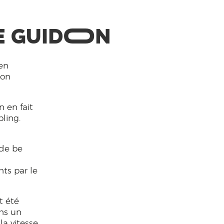
O
E GUID
N
 en
son
 en fait
ling.
0
 de be
nts par le
t été
ans un
la vitesse