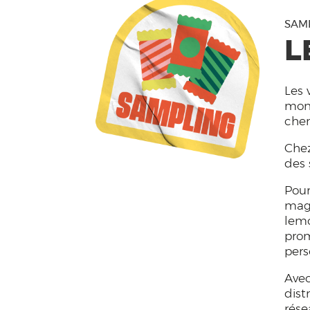
SAM
L
Les 
mont
che
Chez
des 
Pour
maga
lemo
prom
pers
Avec
dist
rése